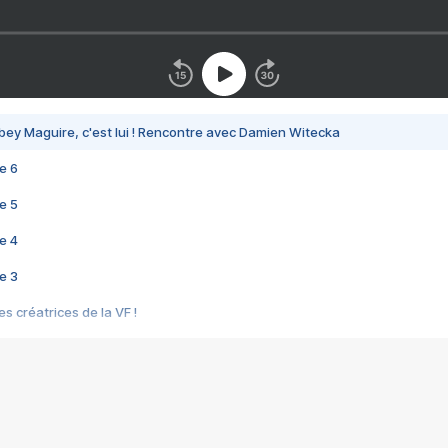
bey Maguire, c'est lui ! Rencontre avec Damien Witecka
e 6
e 5
e 4
e 3
s créatrices de la VF !
e 2
e 1
e Mektoub My Love arrive enfin ! Rencontre avec Shaïn Boumedine et Sal