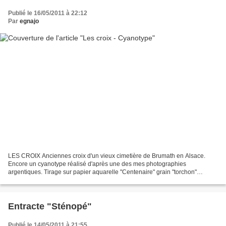
Publié le 16/05/2011 à 22:12
Par
egnajo
LES CROIX Anciennes croix d'un vieux cimetière de Brumath en Alsace.
Encore un cyanotype réalisé d'après une des mes photographies
argentiques. Tirage sur papier aquarelle "Centenaire" grain "torchon"
300g/m² - dim : 23 x 31 cm Suite à des demandes :...
Entracte "Sténopé"
Publié le 14/05/2011 à 21:55