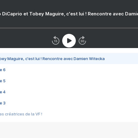
 DiCaprio et Tobey Maguire, c'est lui ! Rencontre avec Dam
bey Maguire, c'est lui ! Rencontre avec Damien Witecka
e 6
e 5
e 4
e 3
s créatrices de la VF !
e 2
e 1