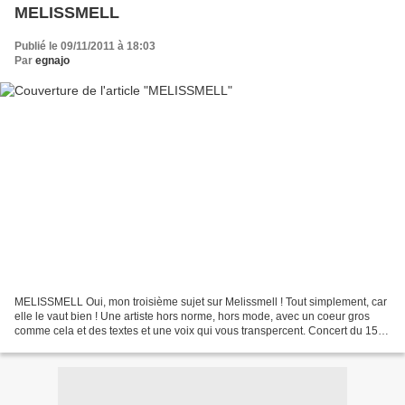
MELISSMELL
Publié le 09/11/2011 à 18:03
Par
egnajo
MELISSMELL Oui, mon troisième sujet sur Melissmell ! Tout simplement, car
elle le vaut bien ! Une artiste hors norme, hors mode, avec un coeur gros
comme cela et des textes et une voix qui vous transpercent. Concert du 15
octobre 2011 à Sarrebourg. Vidéo...