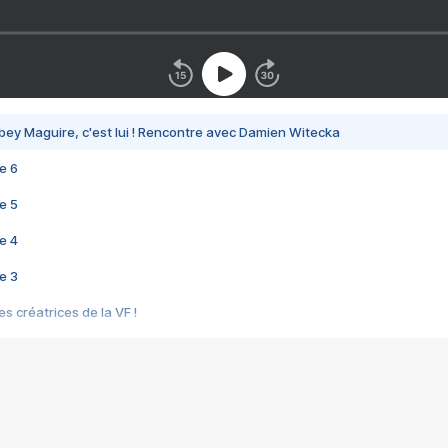
bey Maguire, c'est lui ! Rencontre avec Damien Witecka
e 6
e 5
e 4
e 3
s créatrices de la VF !
e 2
e 1
e Mektoub My Love arrive enfin ! Rencontre avec Shaïn Boumedine et Sal