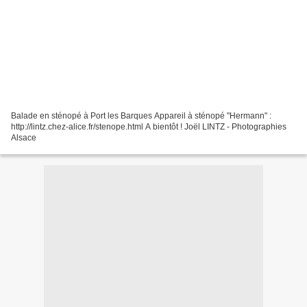
Balade en sténopé à Port les Barques Appareil à sténopé "Hermann" :
http://lintz.chez-alice.fr/stenope.html A bientôt ! Joël LINTZ - Photographies
Alsace