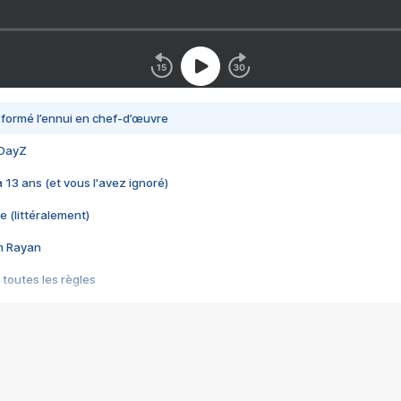
nsformé l’ennui en chef-d’œuvre
 DayZ
 a 13 ans (et vous l'avez ignoré)
e (littéralement)
im Rayan
 toutes les règles
s les jeux vidéo
us choquant de Rockstar ? - Le scandale BULLY
e plus moche de Steam