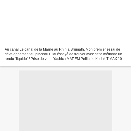
Au canal Le canal de la Marne au Rhin à Brumath. Mon premier essai de
développement au pinceau ! J'ai éssayé de trouver avec cette méthode un
rendu "liquide" ! Prise de vue : Yashica MAT-EM Pellicule Kodak T-MAX 100
D'après les statistiques, vous êtes...