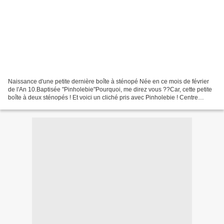
Naissance d'une petite dernière boîte à sténopé Née en ce mois de février
de l'An 10.Baptisée "Pinholebie"Pourquoi, me direz vous ??Car, cette petite
boîte à deux sténopés ! Et voici un cliché pris avec Pinholebie ! Centre
culturel de Brumath (Bas-Rh...