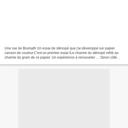
Une rue de Brumath Un essai de sténopé que j'ai développé sur papier
canson de couleur.C'est un premier essai !Le charme du sténopé mêlé au
charme du grain de ce papier. Un expérience à renouveler .... Sinon côté
sténopé, je viens de mettre à jour ma...