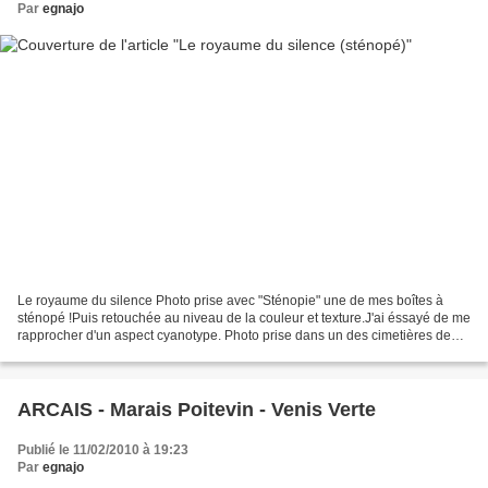
Par
egnajo
Le royaume du silence Photo prise avec "Sténopie" une de mes boîtes à
sténopé !Puis retouchée au niveau de la couleur et texture.J'ai éssayé de me
rapprocher d'un aspect cyanotype. Photo prise dans un des cimetières de
Brumath (Bas-Rhin)
ARCAIS - Marais Poitevin - Venis Verte
Publié le 11/02/2010 à 19:23
Par
egnajo