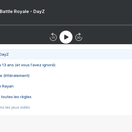
 Battle Royale - DayZ
 DayZ
 a 13 ans (et vous l'avez ignoré)
e (littéralement)
im Rayan
 toutes les règles
s les jeux vidéo
us choquant de Rockstar ? - Le scandale BULLY
e plus moche de Steam