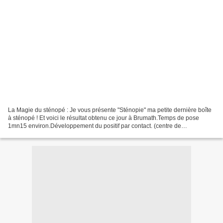
La Magie du sténopé : Je vous présente "Sténopie" ma petite dernière boîte
à sténopé ! Et voici le résultat obtenu ce jour à Brumath.Temps de pose
1mn15 environ.Développement du positif par contact. (centre de
documentation de Brumath) Et voilà !! Magique...