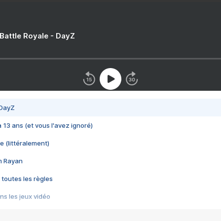
 Battle Royale - DayZ
 DayZ
 a 13 ans (et vous l'avez ignoré)
e (littéralement)
im Rayan
 toutes les règles
s les jeux vidéo
us choquant de Rockstar ? - Le scandale BULLY