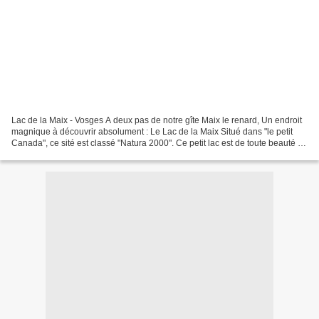
Lac de la Maix - Vosges A deux pas de notre gîte Maix le renard, Un endroit
magnique à découvrir absolument : Le Lac de la Maix Situé dans "le petit
Canada", ce sité est classé "Natura 2000". Ce petit lac est de toute beauté et
chargé d'histoire : ces...