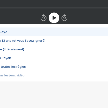
 DayZ
 a 13 ans (et vous l'avez ignoré)
e (littéralement)
im Rayan
 toutes les règles
s les jeux vidéo
us choquant de Rockstar ? - Le scandale BULLY
e plus moche de Steam
du RÊVE tourne au CAUCHEMAR