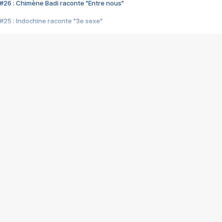
#26 : Chimène Badi raconte "Entre nous"
#25 : Indochine raconte "3e sexe"
#24 : Zaho raconte "C'est chelou"
#23 : Patrick Bruel raconte "Au café des délices"
#22 : Kyo raconte "Le chemin"
#21 : Nolwenn Leroy raconte "Cassé"
#20 : Patrick Hernandez raconte "Born to be alive"
#19 : Lorie raconte "Près de moi"
#18 : Michael Jones raconte "A nos actes manqués" (avec Jean-Jacque
#17 : Khaled raconte "Aïcha"
#16 : Corneille raconte "Parce qu'on vient de loin"
#15 : Indochine raconte "L'aventurier"
14 : Lorie raconte "Sur un air latino"