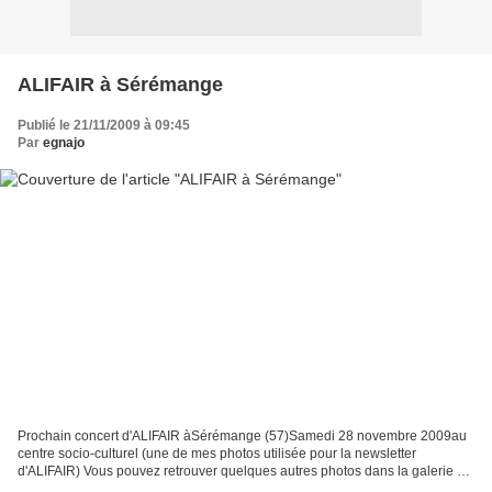
ALIFAIR à Sérémange
Publié le 21/11/2009 à 09:45
Par
egnajo
Prochain concert d'ALIFAIR àSérémange (57)Samedi 28 novembre 2009au
centre socio-culturel (une de mes photos utilisée pour la newsletter
d'ALIFAIR) Vous pouvez retrouver quelques autres photos dans la galerie du
tout nouveau site d'ALIFAIR : http://www.alifair.fr/...