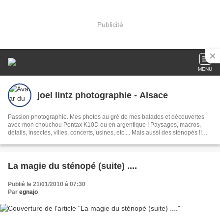
Publicité
MENU
joel lintz photographie - Alsace
Passion photographie. Mes photos au gré de mes balades et découvertes
avec mon chouchou Pentax K10D ou en argentique ! Paysages, macros,
détails, insectes, villes, concerts, usines, etc ... Mais aussi des sténopés !!
Gîte Vosges ©Joël Lintz
La magie du sténopé (suite) ....
Publié le 21/01/2010 à 07:30
Par
egnajo