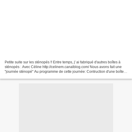
Petite suite sur les sténopés !! Entre temps, j' ai fabriqué d'autres boîtes à
sténopés : Avec Céline http://celinem.canalblog.com/ Nous avons fait une
"journée sténopé" Au programme de cette journée: Contruction d'une boîte à
sténopé dans une boîte à...