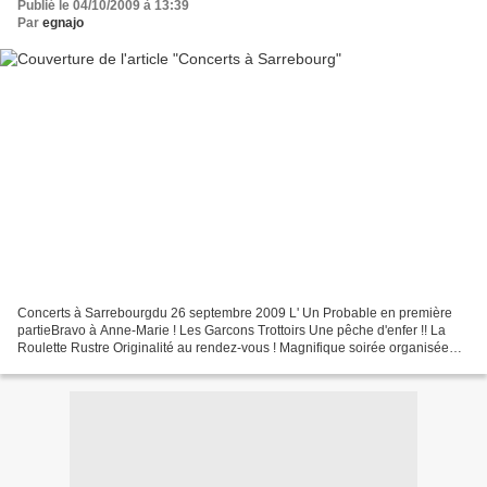
Publié le 04/10/2009 à 13:39
Par
egnajo
Concerts à Sarrebourgdu 26 septembre 2009 L' Un Probable en première
partieBravo à Anne-Marie ! Les Garcons Trottoirs Une pêche d'enfer !! La
Roulette Rustre Originalité au rendez-vous ! Magnifique soirée organisée
par Expression Libre (Sarrebourg -...