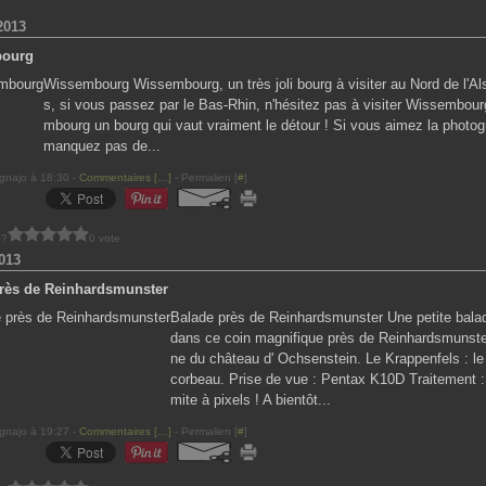
2013
ourg
Wissembourg Wissembourg, un très joli bourg à visiter au Nord de l'Al
s, si vous passez par le Bas-Rhin, n'hésitez pas à visiter Wissembour
mbourg un bourg qui vaut vraiment le détour ! Si vous aimez la photog
manquez pas de...
gnajo à 18:30 -
Commentaires [
…
]
- Permalien [
#
]
 ?
0 vote
013
rès de Reinhardsmunster
Balade près de Reinhardsmunster Une petite bala
dans ce coin magnifique près de Reinhardsmunster
ne du château d' Ochsenstein. Le Krappenfels : le
corbeau. Prise de vue : Pentax K10D Traitement 
mite à pixels ! A bientôt...
gnajo à 19:27 -
Commentaires [
…
]
- Permalien [
#
]