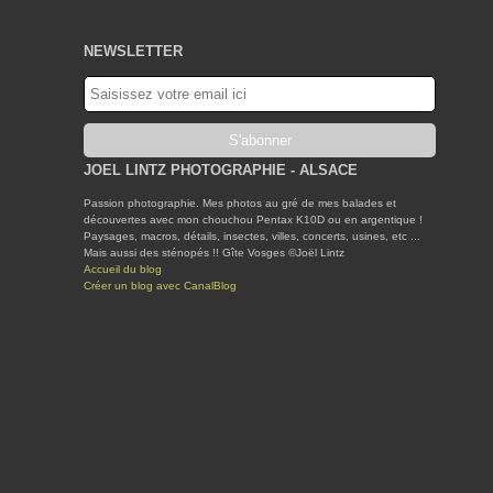
NEWSLETTER
JOEL LINTZ PHOTOGRAPHIE - ALSACE
Passion photographie. Mes photos au gré de mes balades et
découvertes avec mon chouchou Pentax K10D ou en argentique !
Paysages, macros, détails, insectes, villes, concerts, usines, etc ...
Mais aussi des sténopés !! Gîte Vosges ©Joël Lintz
Accueil du blog
Créer un blog avec CanalBlog