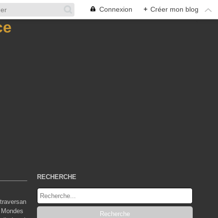
Connexion
+
Créer mon blog
RECHERCHE
traversan
s Mondes