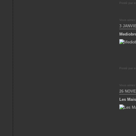
Posté par e
Vous aimez
3 JANVI
Mediobro
Posté par e
Vous aimez
26 NOVE
Les Mais