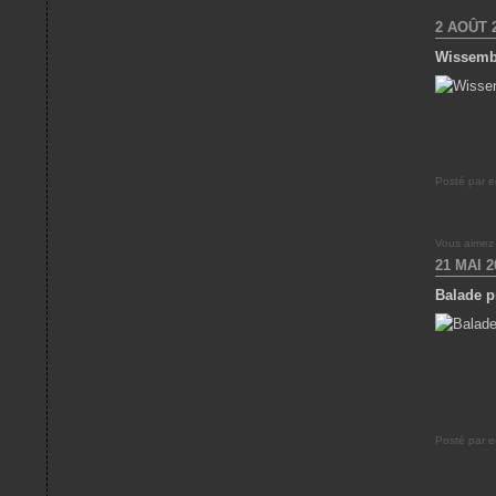
2 AOÛT 
Wissemb
Posté par e
Vous aimez
21 MAI 2
Balade p
Posté par e