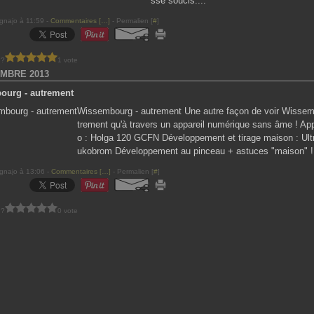
ssé soucis....
gnajo à 11:59 -
Commentaires [
…
]
- Permalien [
#
]
 ?
1 vote
MBRE 2013
ourg - autrement
Wissembourg - autrement Une autre façon de voir Wissem
trement qu'à travers un appareil numérique sans âme ! App
o : Holga 120 GCFN Développement et tirage maison : Ultr
ukobrom Développement au pinceau + astuces "maison" ! 
gnajo à 13:06 -
Commentaires [
…
]
- Permalien [
#
]
 ?
0 vote