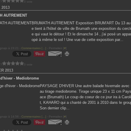
 ?
0 vote
 2013
H AUTREMENT
BRUMATH AUTREMENT Exposition BRUM'ART Du 13 au 21
e tient à l'hôtel de ville de Brumath une exposition du cercle
e qui vaut le détour ! Et le dimanche 14 , j'ai posé un appar
opé à même le sol ! Une vue de cette exposition par...
gnajo à 23:21 -
Commentaires [
…
]
- Permalien [
#
]
 ?
0 vote
ER 2013
d'hiver - Mediobrome
PAYSAGE D'HIVER Une autre balade hivernale avec 
au tirage mediobrome. Tirage unique 23 x 11 cm Pays
ace (Brumath) Le coup de coeur de ce jour ira à Carol
t, KAHARO qui a chanté de 2001 à 2010 dans le gro
Son dernier clip...
gnajo à 14:56 -
Commentaires [
…
]
- Permalien [
#
]