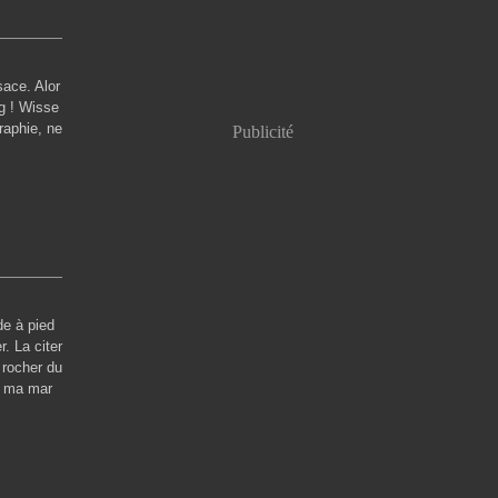
sace. Alor
g ! Wisse
raphie, ne
Publicité
de à pied
. La citer
 rocher du
: ma mar