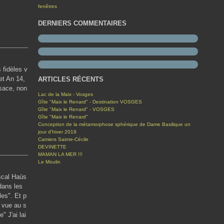
fenêtres
DERNIERS COMMENTAIRES
 fidèles v
et An 14,
ARTICLES RÉCENTS
sace, non
Lac de la Maix - Vosges
Gîte "Maix le Renard" - Destination VOSGES
Gîte "Maix le Renard" - VOSGES
Gîte "Maix le Renard"
Conception de la métamorphose sphérique de Dame Basilique un
jour d'hiver 2019
Camiers Sainte-Cécile
DEVINETTE
MAMAN LA MER !!!
Le Moulin
scal Haüs
dans les
es". Et p
 vue au s
" J'ai lai