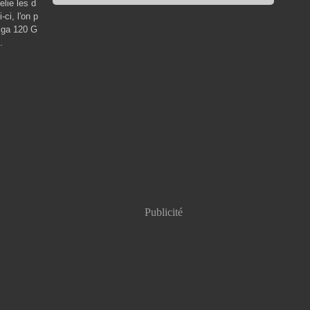
elie les d
ci, l'on p
olga 120 G
.
Publicité