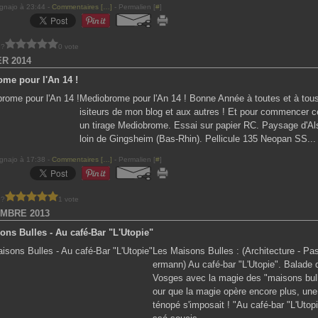
gnajo à 23:44 -
Commentaires [
…
]
- Permalien [
#
]
 ?
0 vote
ER 2014
me pour l'An 14 !
Mediobrome pour l'An 14 ! Bonne Année à toutes et à tous
isiteurs de mon blog et aux autres ! Et pour commencer c
un tirage Mediobrome. Essai sur papier RC. Paysage d'Al
loin de Gingsheim (Bas-Rhin). Pellicule 135 Neopan SS...
gnajo à 17:38 -
Commentaires [
…
]
- Permalien [
#
]
 ?
1 vote
MBRE 2013
ons Bulles - Au café-Bar "L'Utopie"
Les Maisons Bulles : (Architecture - Pa
ermann) Au café-bar "L'Utopie". Balade 
Vosges avec la magie des "maisons bull
our que la magie opère encore plus, une
ténopé s'imposait ! "Au café-bar "L'Utopie