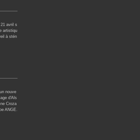
 avril s
 artistiqu
eil à stén
un nouve
age d'Als
ine Croza
upe ANGE.