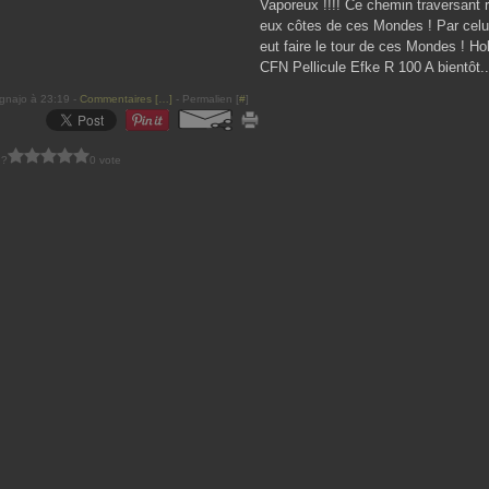
Vaporeux !!!! Ce chemin traversant r
eux côtes de ces Mondes ! Par celui-
eut faire le tour de ces Mondes ! H
CFN Pellicule Efke R 100 A bientôt..
gnajo à 23:19 -
Commentaires [
…
]
- Permalien [
#
]
 ?
0 vote