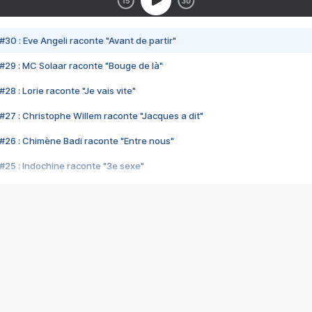
#30 : Eve Angeli raconte "Avant de partir"
#29 : MC Solaar raconte "Bouge de là"
28 : Lorie raconte "Je vais vite"
#27 : Christophe Willem raconte "Jacques a dit"
#26 : Chimène Badi raconte "Entre nous"
#25 : Indochine raconte "3e sexe"
#24 : Zaho raconte "C'est chelou"
#23 : Patrick Bruel raconte "Au café des délices"
#22 : Kyo raconte "Le chemin"
#21 : Nolwenn Leroy raconte "Cassé"
#20 : Patrick Hernandez raconte "Born to be alive"