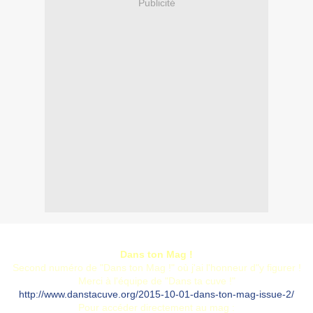
Publicité
Dans ton Mag !
Second numéro de "Dans ton Mag !" où j'ai l'honneur d"y figurer !
Merci à l'équipe de "Dans ta cuve !"
http://www.danstacuve.org/2015-10-01-dans-ton-mag-issue-2/
Pour accéder directement au mag :