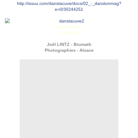
http://issuu.com/danstacuve/docs/02_-_danstonmag?
e=0/30244251
Bonne lecture.
A bientôt !
Joël LINTZ - Brumath
Photographies - Alsace