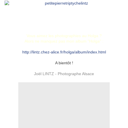
Photographies prises avec un HOLGA 120 GCFN
Pellicule Efke R100
Vous aimez les photographies au Holga ?
Alors ne manquez pas mon album "Holga" :
http://lintz.chez-alice.fr/holga/album/index.html
A bientôt !
Joël LINTZ - Photographe Alsace