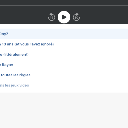
 DayZ
 a 13 ans (et vous l'avez ignoré)
e (littéralement)
im Rayan
 toutes les règles
s les jeux vidéo
us choquant de Rockstar ? - Le scandale BULLY
e plus moche de Steam
du RÊVE tourne au CAUCHEMAR
pendant 8 heures