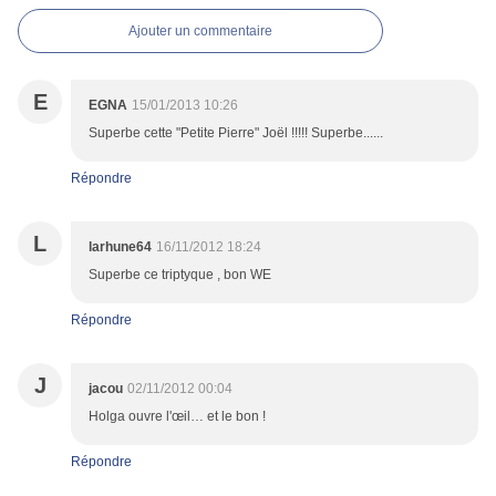
Ajouter un commentaire
E
EGNA
15/01/2013 10:26
Superbe cette "Petite Pierre" Joël !!!!! Superbe......
Répondre
L
larhune64
16/11/2012 18:24
Superbe ce triptyque , bon WE
Répondre
J
jacou
02/11/2012 00:04
Holga ouvre l'œil… et le bon !
Répondre