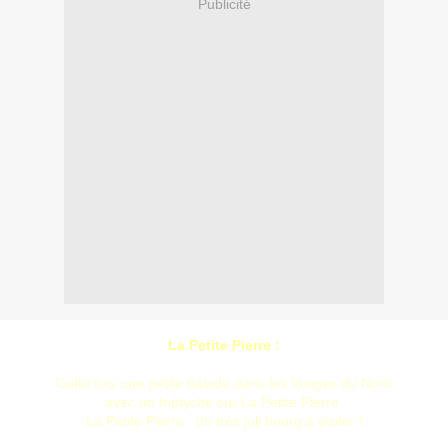
Publicité
La Petite Pierre :
Cette fois une petite balade dans les Vosges du Nord
avec un triptyche sur La Petite Pierre.
La Petite Pierre : un très joli bourg à visiter !