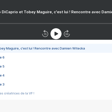
 DiCaprio et Tobey Maguire, c'est lui ! Rencontre avec Dam
bey Maguire, c'est lui ! Rencontre avec Damien Witecka
e 6
e 5
e 4
e 3
s créatrices de la VF !
e 2
e 1