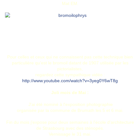
Mat EM.
Tirage bromoil 20 x 20 cm sur papier Fomatone MG Classic 532
II
Encres grasses Charbonnel
Pour celles et ceux qui ne connaissent pas cette technique bien
particulière qu'est le bromoil datant de 1907 utilisée par les
pictorialistes,
regardez cette sympathique vidéo :
http://www.youtube.com/watch?v=3yeg0Y6wT8g
Joli mois de Mai :
J'ai été nominé à l'exposition photographie
organisée par la commune de Brumath les 5 et 6 mai.
Fin du mois j'expose pour deux semaines à l'école d'architecture
de Strasbourg avec des sténopés.
Vernissage le 31 mai.