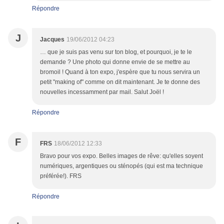
Répondre
J
Jacques
19/06/2012 04:23
… que je suis pas venu sur ton blog, et pourquoi, je te le
demande ? Une photo qui donne envie de se mettre au
bromoil ! Quand à ton expo, j'espère que tu nous servira un
petit "making of" comme on dit maintenant. Je te donne des
nouvelles incessamment par mail. Salut Joël !
Répondre
F
FRS
18/06/2012 12:33
Bravo pour vos expo. Belles images de rêve: qu'elles soyent
numériques, argentiques ou sténopés (qui est ma technique
préférée!). FRS
Répondre