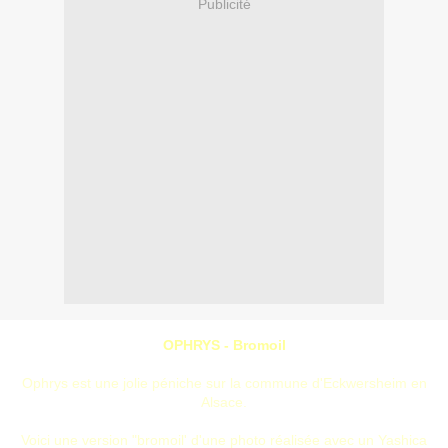
Publicité
OPHRYS - Bromoil
Ophrys est une jolie péniche sur la commune d'Eckwersheim en
Alsace.
Voici une version "bromoil' d'une photo réalisée avec un Yashica