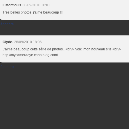
L.Montlouis
30/09/2010 16:01
Très belles photos, j'aime beaucoup !!!
épondre
Clyde.
28/09/2010 18:06
J'aime beaucoup cette série de photos...<br /> Voici mon nouveau site:<br />
http://mycameraeye.canalblog.com/
épondre