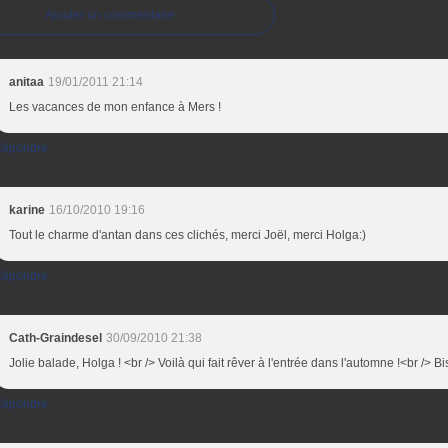
Ajouter un commentaire
anitaa
19/01/2011 21:14
Les vacances de mon enfance à Mers !
épondre
karine
16/10/2010 19:16
Tout le charme d'antan dans ces clichés, merci Joël, merci Holga:)
épondre
Cath-Graindesel
30/09/2010 21:38
Jolie balade, Holga ! <br /> Voilà qui fait rêver à l'entrée dans l'automne !<br /> B
épondre