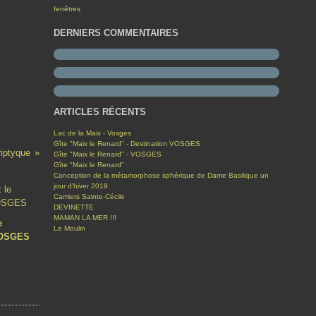
fenêtres
DERNIERS COMMENTAIRES
ARTICLES RÉCENTS
Lac de la Maix - Vosges
Gîte "Maix le Renard" - Destination VOSGES
riptyque
Gîte "Maix le Renard" - VOSGES
Gîte "Maix le Renard"
Conception de la métamorphose sphérique de Dame Basilique un
jour d'hiver 2019
Camiers Sainte-Cécile
DEVINETTE
MAMAN LA MER !!!
e
Le Moulin
VOSGES