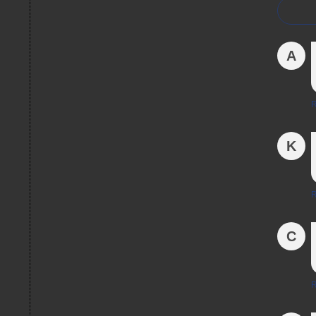
A
R
K
R
C
R