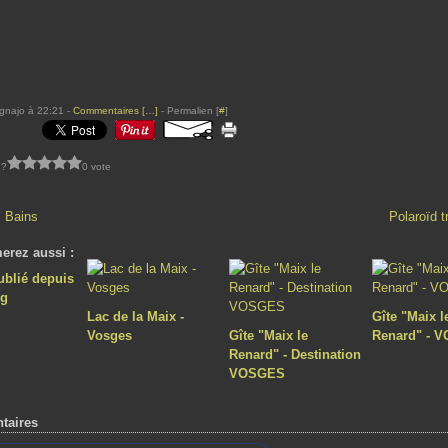
gnajo à 22:21 -
Commentaires [
…
]
- Permalien [
#
]
 ?
0 vote
s Bains
Polaroïd t
erez aussi :
ublié depuis
og
Lac de la Maix -
Gîte "Maix l
Vosges
Gîte "Maix le
Renard" - 
Renard" - Destination
VOSGES
taires