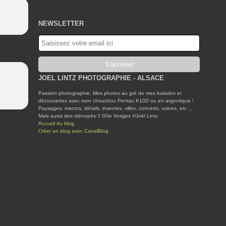
NEWSLETTER
JOEL LINTZ PHOTOGRAPHIE - ALSACE
Passion photographie. Mes photos au gré de mes balades et
découvertes avec mon chouchou Pentax K10D ou en argentique !
Paysages, macros, détails, insectes, villes, concerts, usines, etc ...
Mais aussi des sténopés !! Gîte Vosges ©Joël Lintz
Accueil du blog
Créer un blog avec CanalBlog