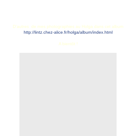
Holga 120 GCFN
Pellicule Neopan 100 Acros
Virage sépia Téténal
D'autres de mes photographies au Holga dans cet album
http://lintz.chez-alice.fr/holga/album/index.html
A bientôt !