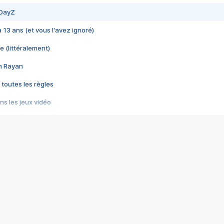
 DayZ
 a 13 ans (et vous l'avez ignoré)
e (littéralement)
im Rayan
 toutes les règles
s les jeux vidéo
us choquant de Rockstar ? - Le scandale BULLY
e plus moche de Steam
du RÊVE tourne au CAUCHEMAR
pendant 8 heures
it… à tort
umiliés par un jeu vidéo