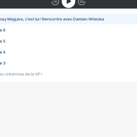
bey Maguire, c'est lui ! Rencontre avec Damien Witecka
e 6
e 5
e 4
e 3
s créatrices de la VF !
e 2
e 1
e Mektoub My Love arrive enfin ! Rencontre avec Shaïn Boumedine et Sal
i : après Toni en famille
elle réalise le bouleversant Dites lui que je l'aime